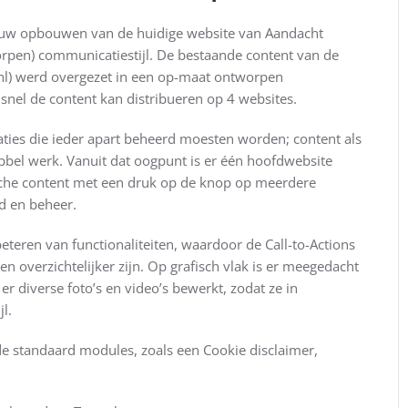
euw opbouwen van de huidige website van Aandacht
orpen) communicatiestijl. De bestaande content van de
nl) werd overgezet in een op-maat ontworpen
nel de content kan distribueren op 4 websites.
laties die ieder apart beheerd moesten worden; content als
ubbel werk. Vanuit dat oogpunt is er één hoofdwebsite
che content met een druk op de knop op meerdere
jd en beheer.
teren van functionaliteiten, waardoor de Call-to-Actions
n overzichtelijker zijn. Op grafisch vlak is er meegedacht
er diverse foto’s en video’s bewerkt, zodat ze in
l.
de standaard modules, zoals een Cookie disclaimer,