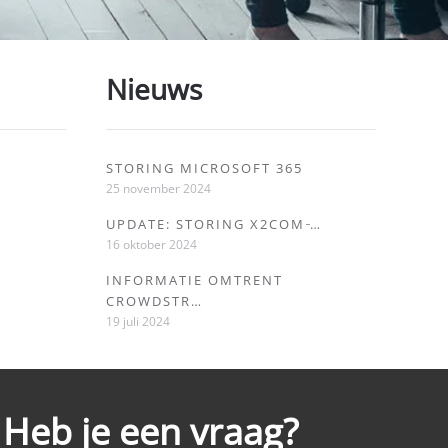
Nieuws
STORING MICROSOFT 365
25 november 2024
UPDATE: STORING X2COM ̵…
16 oktober 2024
INFORMATIE OMTRENT
CROWDSTR…
19 juli 2024
Heb je een vraag?