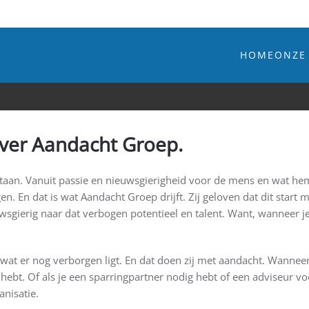
HOME
ONZE
Tagnet x Aandacht Groep.
over Aandacht Groep.
aan. Vanuit passie en nieuwsgierigheid voor de mens en wat hem/
en. En dat is wat Aandacht Groep drijft. Zij geloven dat dit start 
sgierig naar dat verbogen potentieel en talent. Want, wanneer je h
at er nog verborgen ligt. En dat doen zij met aandacht. Wanneer h
hebt. Of als je een sparringpartner nodig hebt of een adviseur 
anisatie.