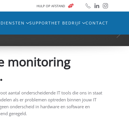
HULP OP AFSTAND
 DIENSTEN
SUPPORT
HET BEDRIJF
CONTACT
voor het MKB in Amsterdam.
e monitoring
.
ot aantal onderscheidende IT tools die ons in staat
andelen als er problemen optreden binnen jouw IT
geen onderscheid in hardware en software en
kend geregeld.