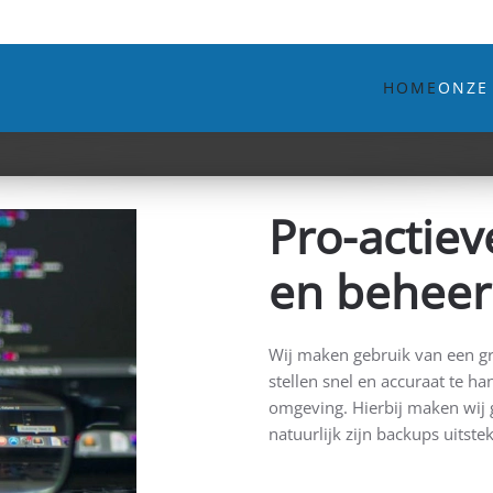
HOME
ONZE
IT Netwerk- en Systeembeheer 
Pro-actiev
en beheer
Wij maken gebruik van een gro
stellen snel en accuraat te h
omgeving. Hierbij maken wij 
natuurlijk zijn backups uitste