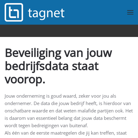
Overslaan en naar de inhoud gaan
Beveiliging van jouw
bedrijfsdata staat
voorop.
Jouw onderneming is goud waard, zeker voor jou als
ondernemer. De data die jouw bedrijf heeft, is hierdoor van
onschatbare waarde en dat weten malafide partijen ook. Het
is daarom van essentieel belang dat jouw data beschermt
wordt tegen bedreigingen van buitenaf.
Als één van de eerste maatregelen die jij kan treffen, staat